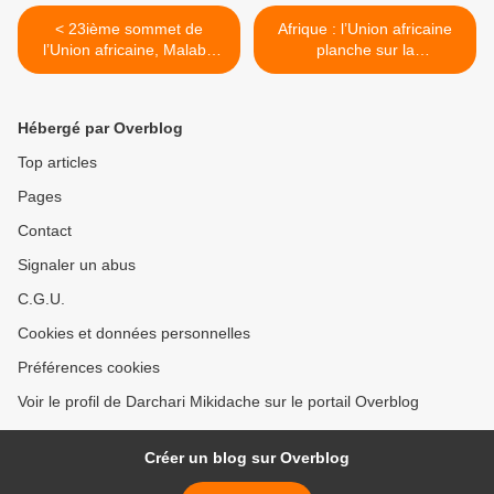
< 23ième sommet de
Afrique : l’Union africaine
l’Union africaine, Malabo
planche sur la
(Guinée équatoriale), 20/27
modernisation de
juin 2014
l’agriculture >
Hébergé par Overblog
Top articles
Pages
Contact
Signaler un abus
C.G.U.
Cookies et données personnelles
Préférences cookies
Voir le profil de Darchari Mikidache sur le portail Overblog
Créer un blog sur Overblog