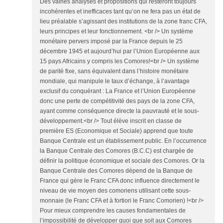
Des vaines analyses et propositions qui resteront toujours
incohérentes et inefficaces tant qu’on ne fera pas un état de
lieu préalable s’agissant des institutions de la zone franc CFA,
leurs principes et leur fonctionnement. <br /> Un système
monétaire pervers imposé par la France depuis le 25
décembre 1945 et aujourd’hui par l’Union Européenne aux
15 pays Africains y compris les Comores!<br /> Un système
de parité fixe, sans équivalent dans l’histoire monétaire
mondiale, qui manipule le taux d’échange, à l’avantage
exclusif du conquérant : La France et l’Union Européenne
donc une perte de compétitivité des pays de la zone CFA,
ayant comme conséquence directe la pauvrauté et le sous-
développement.<br /> Tout élève inscrit en classe de
première ES (Economique et Sociale) apprend que toute
Banque Centrale est un établissement public. En l’occurrence
la Banque Centrale des Comores (B.C.C) est chargée de
définir la politique économique et sociale des Comores. Or la
Banque Centrale des Comores dépend de la Banque de
France qui gère le Franc CFA donc influence directement le
niveau de vie moyen des comoriens utilisant cette sous-
monnaie (le Franc CFA et à fortiori le Franc Comorien) !<br />
Pour mieux comprendre les causes fondamentales de
l’impossibilité de développer quoi que soit aux Comores