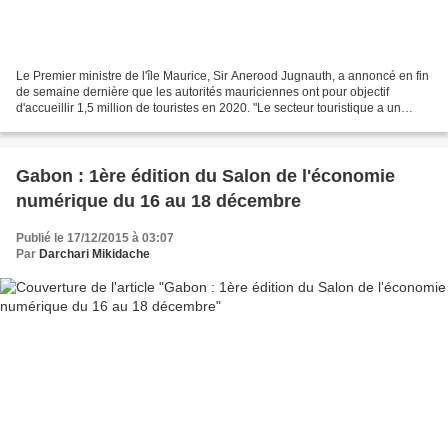
Le Premier ministre de l'île Maurice, Sir Anerood Jugnauth, a annoncé en fin
de semaine dernière que les autorités mauriciennes ont pour objectif
d'accueillir 1,5 million de touristes en 2020. "Le secteur touristique a un
potentiel qui reste à être exploité",...
Gabon : 1ère édition du Salon de l'économie
numérique du 16 au 18 décembre
Publié le 17/12/2015 à 03:07
Par
Darchari Mikidache