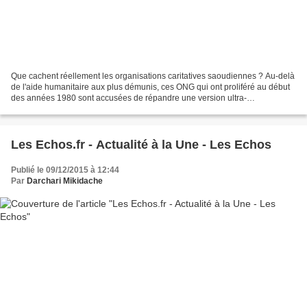
Que cachent réellement les organisations caritatives saoudiennes ? Au-delà
de l'aide humanitaire aux plus démunis, ces ONG qui ont proliféré au début
des années 1980 sont accusées de répandre une version ultra-
conservatrice de l'islam dans le monde entier,...
Les Echos.fr - Actualité à la Une - Les Echos
Publié le 09/12/2015 à 12:44
Par
Darchari Mikidache