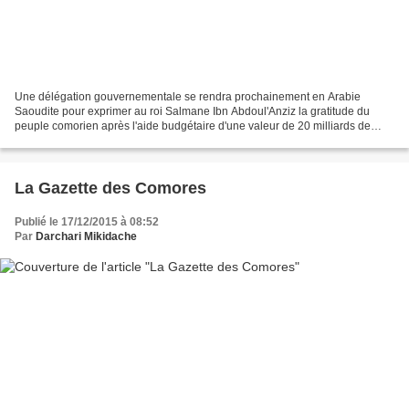
Une délégation gouvernementale se rendra prochainement en Arabie
Saoudite pour exprimer au roi Salmane Ibn Abdoul'Anziz la gratitude du
peuple comorien après l'aide budgétaire d'une valeur de 20 milliards de
francs octroyée à la partie comorienne, a-t-on...
La Gazette des Comores
Publié le 17/12/2015 à 08:52
Par
Darchari Mikidache