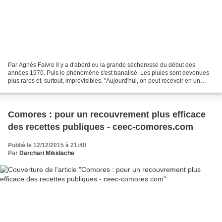
Par Agnès Faivre Il y a d'abord eu la grande sécheresse du début des
années 1970. Puis le phénomène s'est banalisé. Les pluies sont devenues
plus rares et, surtout, imprévisibles. "Aujourd'hui, on peut recevoir en un
après-midi autant d'eau de pluie qu'on...
Comores : pour un recouvrement plus efficace
des recettes publiques - ceec-comores.com
Publié le 12/12/2015 à 21:40
Par
Darchari Mikidache