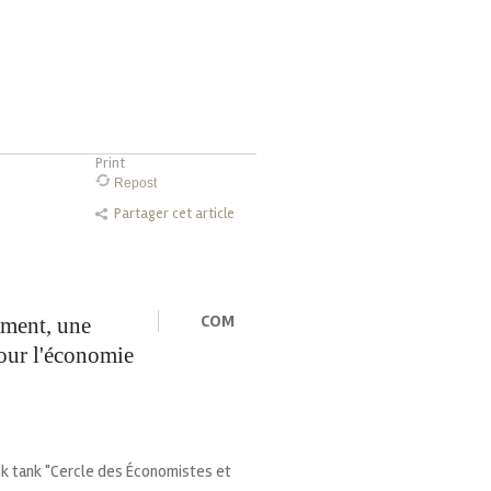
Print
Repost
Partager cet article
COM
ement, une
our l'économie
ink tank "Cercle des Économistes et