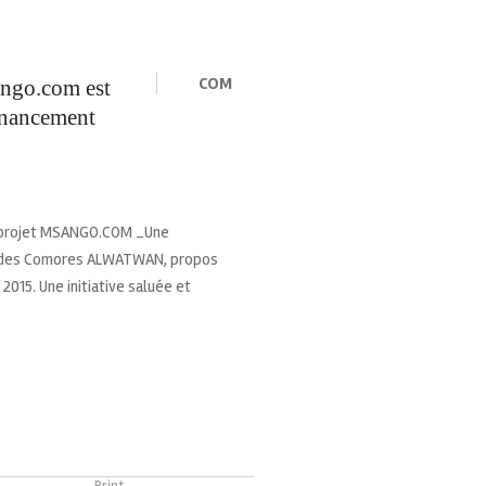
COM
sango.com est
financement
du projet MSANGO.COM _Une
nal des Comores ALWATWAN, propos
 2015. Une initiative saluée et