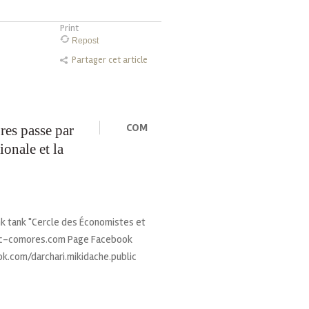
Print
Repost
Partager cet article
COM
es passe par
ionale et la
ink tank "Cercle des Économistes et
ec-comores.com Page Facebook
ook.com/darchari.mikidache.public