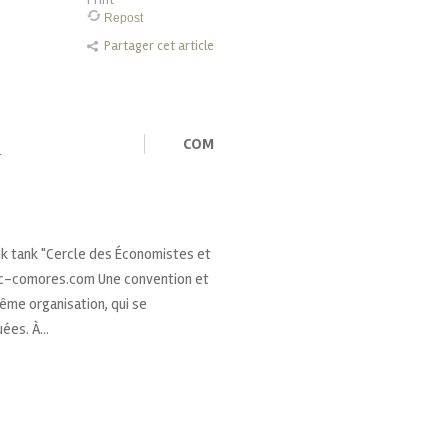
Print
Repost
Partager cet article
COM
u
ink tank "Cercle des Économistes et
c-comores.com Une convention et
me organisation, qui se
ées. À...